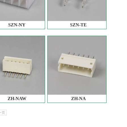
SZN-NY
SZN-TE
ZH-NAW
ZH-NA
一页