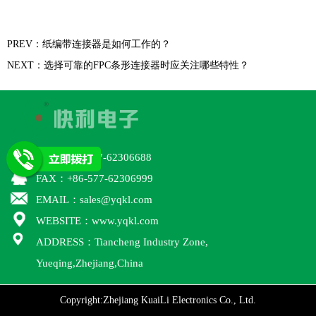
PREV：纸编带连接器是如何工作的？
NEXT：选择可靠的FPC条形连接器时应关注哪些特性？
TEL：+86-577-62306688
FAX：+86-577-62306999
EMAIL：sales@yqkl.com
WEBSITE：www.yqkl.com
ADDRESS：Tiancheng Industry Zone,
Yueqing,Zhejiang,China
Copyright:Zhejiang KuaiLi Electronics Co., Ltd.