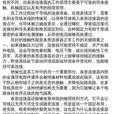
有所不同，但条形连接器的工作原理主要基于可靠的导体接
触、机械固定以及有序的线缆管理。
其工作过程始于导线的连接准备。在很多情况下，需要
先剥去导线末端的绝缘层，以便将导体插入条形连接器的连
接点中。当导体被正确放置后，会通过螺钉、弹簧或压接式
连接结构等夹紧机制将其固定到位。这种固定力有助于形成
紧密的金属对金属接触，从而使电流能够高效通过。
良好的接触性能是条形连接器正常工作的关键因素之
一。如果接触压力过弱，连接就可能变得不稳定，并产生额
外电阻。这会导致热量积聚、电压下降，或出现间歇性工作
异常。高质量的条形连接器在设计上能够保持稳定的接触
力，即使系统处于振动环境或面临环境条件变化时，也能维
持可靠连接。
绝缘也是其工作中的另一个重要部分。条形连接器内部
的金属导电部件通常会被绝缘材料包覆或彼此隔开。这有助
于防止相邻端子之间发生意外接触，并降低短路风险。在多
导线系统中，这种绝缘结构尤为重要，因为它能够让各个电
路保持有序且彼此电气隔离。
条形连接器还能够改善布线的物理排列方式。它不会让
导线以无序方式交叉或随意连接，而是提供一个固定布局，
使安装、检查和维护都更加方便。这也是为什么条形连接器